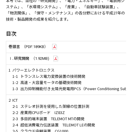
本号では、当社の「研究開発」、「電力・エネルギー」、「電鉄用シ
ステム」、「水環境システム」、「産業」、「自動車試験装置」、
「物流関係」、「保守・メンテナンス」の各分野における平成27年の
技術・製品開発の成果を紹介します。
目次
巻頭言
（PDF:189KB）
Ⅰ. 研究開発
（1.92MB)
1
パワーエレクトロニクス
1-1
トランスレス電力変換装置の技術開発
1-2
高速・大容量モータの基礎技術開発
1-3
出力抑制機能付き太陽光発電用PCS（Power Conditioning Subsy
2
ICT
2-1
ステレオ計測を使用した架線の位置計測
2-2
産業用CPUボード IZ83Z
2-3
多目的端末装置 TELEMOT MTの開発
2-4
超低消費電力伝送装置 TELEMOT LEの開発
2-5
クラウド中継装置 CG1000