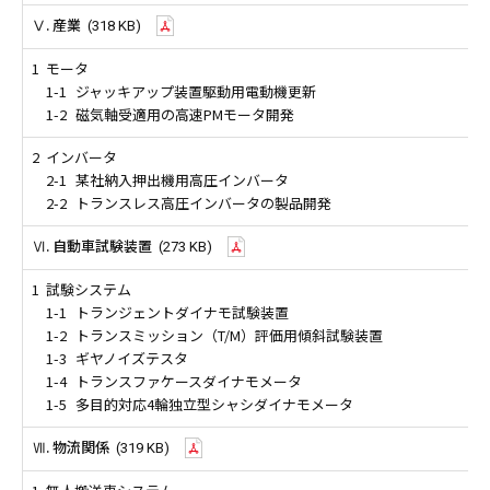
Ⅴ. 産業
(318 KB)
1
モータ
1-1
ジャッキアップ装置駆動用電動機更新
1-2
磁気軸受適用の高速PMモータ開発
2
インバータ
2-1
某社納入押出機用高圧インバータ
2-2
トランスレス高圧インバータの製品開発
Ⅵ. 自動車試験装置
(273 KB)
1
試験システム
1-1
トランジェントダイナモ試験装置
1-2
トランスミッション（T/M）評価用傾斜試験装置
1-3
ギヤノイズテスタ
1-4
トランスファケースダイナモメータ
1-5
多目的対応4輪独立型シャシダイナモメータ
Ⅶ. 物流関係
(319 KB)