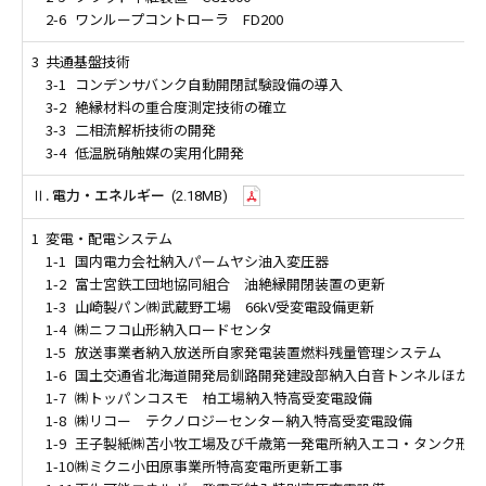
2-6
ワンループコントローラ FD200
3
共通基盤技術
3-1
コンデンサバンク自動開閉試験設備の導入
3-2
絶縁材料の重合度測定技術の確立
3-3
二相流解析技術の開発
3-4
低温脱硝触媒の実用化開発
Ⅱ. 電力・エネルギー
(2.18MB)
1
変電・配電システム
1-1
国内電力会社納入パームヤシ油入変圧器
1-2
富士宮鉄工団地協同組合 油絶縁開閉装置の更新
1-3
山崎製パン㈱武蔵野工場 66kV受変電設備更新
1-4
㈱ニフコ山形納入ロードセンタ
1-5
放送事業者納入放送所自家発電装置燃料残量管理システム
1-6
国土交通省北海道開発局釧路開発建設部納入白音トンネルほか高
1-7
㈱トッパンコスモ 柏工場納入特高受変電設備
1-8
㈱リコー テクノロジーセンター納入特高受変電設備
1-9
王子製紙㈱苫小牧工場及び千歳第一発電所納入エコ・タンク形真空
1-10
㈱ミクニ小田原事業所特高変電所更新工事