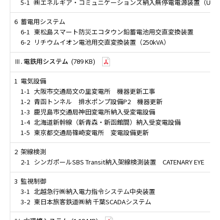
5-1
㈱エネルギア・コミュニケーションズ納入無停電電源装置（UPS
6
蓄電用システム
6-1
東松島スマート防災エコタウン鉛蓄電池用交直変換装置
6-2
リチウムイオン電池用交直変換装置（250kVA）
Ⅲ. 電鉄用システム
(789 KB)
1
電気設備
1-1
大阪市交通局文の里変電所 機器更新工事
1-2
青函トンネル 排水ポンプ設備P2 機器更新
1-3
鹿児島市交通局神田変電所納入受変電設備
1-4
北海道新幹線（新青森・新函館間）納入受変電設備
1-5
東京都交通局篠崎変電所 変電設備更新
2
架線検測
2-1
シンガポールSBS Transit納入架線検測装置 CATENARY EYE
3
監視制御
3-1
北越急行㈱納入電力指令システム中央装置
3-2
東日本旅客鉄道㈱納 千葉SCADAシステム