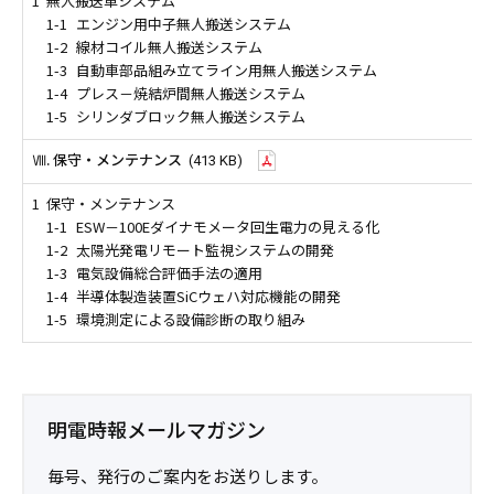
1
無人搬送車システム
1-1
エンジン用中子無人搬送システム
1-2
線材コイル無人搬送システム
1-3
自動車部品組み立てライン用無人搬送システム
1-4
プレス－焼結炉間無人搬送システム
1-5
シリンダブロック無人搬送システム
Ⅷ. 保守・メンテナンス
(413 KB)
1
保守・メンテナンス
1-1
ESW－100Eダイナモメータ回生電力の見える化
1-2
太陽光発電リモート監視システムの開発
1-3
電気設備総合評価手法の適用
1-4
半導体製造装置SiCウェハ対応機能の開発
1-5
環境測定による設備診断の取り組み
明電時報メールマガジン
毎号、発行のご案内をお送りします。