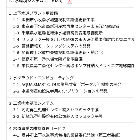
Ⅳ. 水環境システム
(1.18 MB)
1
上下水道プラント用設備
1-1
酒田市小牧浄水場監視制御設備更新工事
1-2
東京都下水道局新河岸水再生センター太陽光発電設備
1-3
千葉県水道局北総浄水場特高受変電設備更新
1-4
セラミック平膜を用いたMBRの雨天時流量変動対応と省エネルギ
1-5
管路情報モニタリングシステムの開発
1-6
加賀市上水道中央監視制御設備更新・統合化
1-7
徳島市第十浄水場太陽光発電設備
1-8
奈良県第二浄化センター高段ポンプ棟納入ドライエア絶縁開閉装
2
水クラウド・コンピューティング
2-1
AQUA SMART CLOUD業務共有（ポータル）機能の開発
2-2
水道関連施設見学用ARアプリケーションの開発
3
工業排水処理システム
3-1
汚泥再生処理センター納入セラミック平膜
3-2
新龍光塑料股份有限公司納入セラミック平膜
4
水道事業の維持管理サービス
4-1
坂井市上下水道事業包括的業務委託開始（第三者委託）