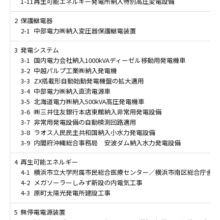
1-11
再生可能エネルギー発電所納入特別高圧変電設備
2
保護継電器
2-1
中部電力㈱納入変圧器保護継電装置
3
発電システム
3-1
国内電力会社納入1000kVAディーゼル移動用発電機車
3-2
中越パルプ工業㈱納入発電機
3-3
ZX搭載形自動始動発電機盤の拡大適用
3-4
中部電力㈱納入直流電源車
3-5
北海道電力㈱納入500kVA高圧発電機車
3-6
㈱三井住友銀行本店東館納入非常用発電設備
3-7
非常用発電設備の自動検測回路適用
3-8
ラオス人民民主共和国納入小水力発電設備
3-9
内閣府沖縄総合事務局 安波ダム納入水力発電設備
4
再生可能エネルギー
4-1
横浜市立大学附属市民総合医療センター／横浜市南区総合庁舎エ
4-2
メガソーラーしみず新設の内電気工事
4-3
原町太陽光発電所建設工事
5
無停電電源装置