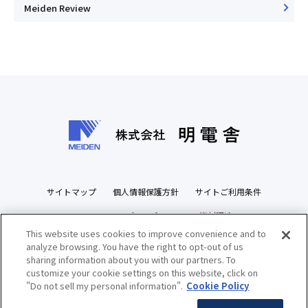
Meiden Review
サイトマップ
個人情報保護方針
サイトご利用条件
ソーシャルメディアポリシー
資材調達
This website uses cookies to improve convenience and to
ビジネスパートナーズサイト
analyze browsing. You have the right to opt-out of us
sharing information about you with our partners. To
customize your cookie settings on this website, click on
"Do not sell my personal information".
Cookie Policy
Copyright(c) MEIDENSHA CORPORATION All Rights Reserved.