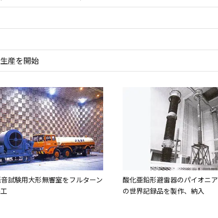
生産を開始
騒音試験用大形無響室をフルターン
酸化亜鉛形避雷器のパイオニ
完工
の世界記録品を製作、納入