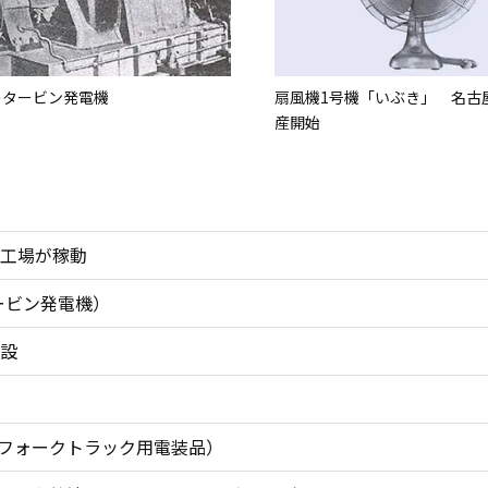
のタービン発電機
扇風機1号機「いぶき」 名古
産開始
工場が稼動
ービン発電機）
設
（フォークトラック用電装品）