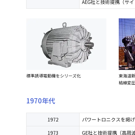
AEG社と技術提携（サ
標準誘導電動機をシリーズ化
東海道
結線変
1970年代
1972
パワートロニクスを掲げ
1973
GE社と技術提携（高周