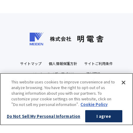
サイトマップ
個人情報保護方針
サイトご利用条件
ソーシャルメディアポリシー
資材調達
This website uses cookies to improve convenience and to
ビジネスパートナーズサイト
analyze browsing. You have the right to opt-out of us
sharing information about you with our partners. To
customize your cookie settings on this website, click on
"Do not sell my personal information".
Cookie Policy
Copyright(c) MEIDENSHA CORPORATION All Rights Reserved.
Do Not Sell My Personal Information
I agree