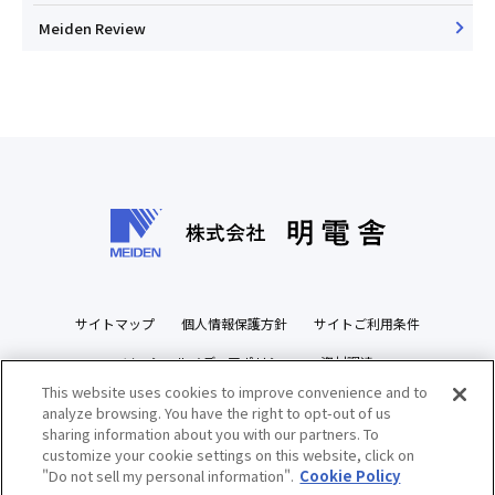
Meiden Review
サイトマップ
個人情報保護方針
サイトご利用条件
ソーシャルメディアポリシー
資材調達
This website uses cookies to improve convenience and to
ビジネスパートナーズサイト
analyze browsing. You have the right to opt-out of us
sharing information about you with our partners. To
customize your cookie settings on this website, click on
"Do not sell my personal information".
Cookie Policy