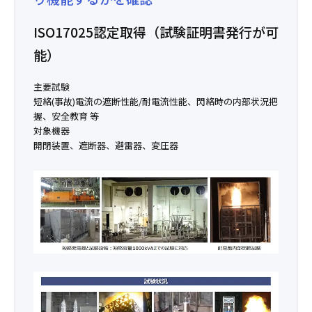
ISO17025認定取得（試験証明書発行が可
能）
主要試験
短絡(事故)電流の遮断性能/耐電流性能、閃絡時の内部状況把
握、安全教育 等
対象機器
開閉装置、遮断器、避雷器、変圧器