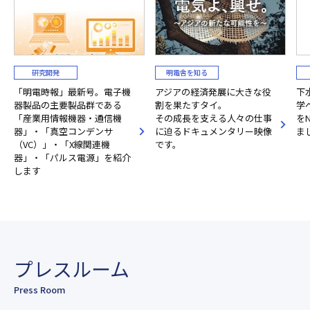
研究開発
明電舎を知る
「明電時報」最新号。電子機
アジアの経済発展に大きな役
下
器製品の主要製品群である
割を果たすタイ。
学
「産業用情報機器・通信機
その成長を支える人々の仕事
をN
器」・「真空コンデンサ
に迫るドキュメンタリー映像
ま
（VC）」・「X線関連機
です。
器」・「パルス電源」を紹介
します
プレスルーム
Press Room