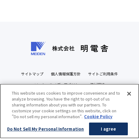
サイトマップ
個人情報保護方針
サイトご利用条件
ソーシャルメディアポリシー
資材調達
This website uses cookies to improve convenience and to
ビジネスパートナーズサイト
analyze browsing. You have the right to opt-out of us
sharing information about you with our partners. To
customize your cookie settings on this website, click on
"Do not sell my personal information".
Cookie Policy
Copyright(c) MEIDENSHA CORPORATION All Rights Reserved.
Do Not Sell My Personal Information
I agree