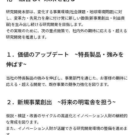
研究開発本部は、変化する事業環境(社会課題・地球環境問題)に対
し、変革力・先見力を身に付け常に新しい価値(新事業創出・利益貢
献)を生み出し続ける研究開発を目指します。
その実現のために、次の重点施策で、社内外の期待に応える・超える
研究開発を推進します。
１．価値のアップデート ~特長製品・強みを
伸ばす~
当社の特長製品の強みを伸ばし、事業部門を通じた、お客様の期待に
応える・超える開発で、既存事業の競争力強化を図ります。
２．新規事業創出 ~将来の明電舎を担う~
仮説・検証・改善のサイクルの高速化とイノベーション人財の継続的
な育成を図ります。
また、イノベーション人財が活躍できる研究開発環境の整備を進めま
す。