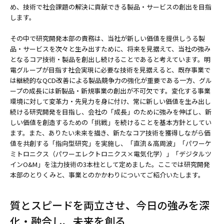
め、技術で社会課題の解決に貢献できる製品・サービスの創出を目指
します。
その中で研究開発本部の責務は、当社が新しい価値を提供しうる製
品・サービスを次々と生み出すために、将来を見据えて、当社の強み
となるコア技術・製品を創出し続けることであると考えています。明
電グループが目指す社会実現に必要な技術を見据えると、既存事業で
は継続的なQCD改善による製品競争力の強化が重要である一方、グル
ープの成長には新製品・新規事業の創出が不可欠です。変化する事業
環境に対して変革力・先見力を身に付け、常に新しい価値を生み出し
続ける研究開発を目指し、会社の「成長」のために強みを伸ばし、新
しい価値を創造するための「挑戦」を続けることを基本方針としてい
ます。また、ありたい未来を描き、新たなコア技術を獲得しながら価
値を共創する「指向型研究」を実施し、「直流＆高周波」「パワーケ
ミトロニクス（パワーエレクトロニクス×電気化学）」「デジタルツ
インO&M」を注力技術の3本柱として定めました。ここでは研究開発
本部のとりくみと、事業とのかかわりについてご紹介いたします。
質とスピードを両立させ、今日の強みを深
化・融合し、未来を創る