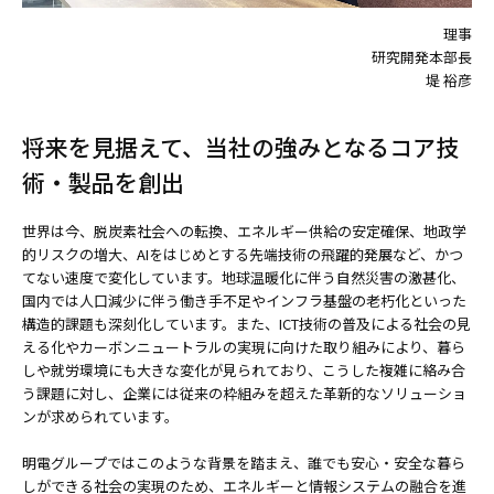
理事
研究開発本部長
堤 裕彦
将来を見据えて、当社の強みとなるコア技
術・製品を創出
世界は今、脱炭素社会への転換、エネルギー供給の安定確保、地政学
的リスクの増大、AIをはじめとする先端技術の飛躍的発展など、かつ
てない速度で変化しています。地球温暖化に伴う自然災害の激甚化、
国内では人口減少に伴う働き手不足やインフラ基盤の老朽化といった
構造的課題も深刻化しています。また、ICT技術の普及による社会の見
える化やカーボンニュートラルの実現に向けた取り組みにより、暮ら
しや就労環境にも大きな変化が見られており、こうした複雑に絡み合
う課題に対し、企業には従来の枠組みを超えた革新的なソリューショ
ンが求められています。
明電グループではこのような背景を踏まえ、誰でも安心・安全な暮ら
しができる社会の実現のため、エネルギーと情報システムの融合を進