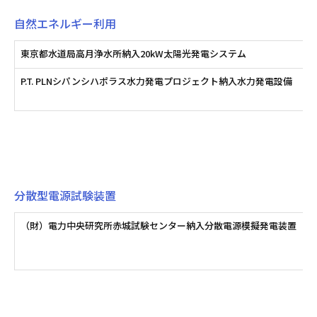
自然エネルギー利用
東京都水道局高月浄水所納入20kW太陽光発電システム
P.T. PLNシパンシハポラス水力発電プロジェクト納入水力発電設備
分散型電源試験装置
（財）電力中央研究所赤城試験センター納入分散電源模擬発電装置