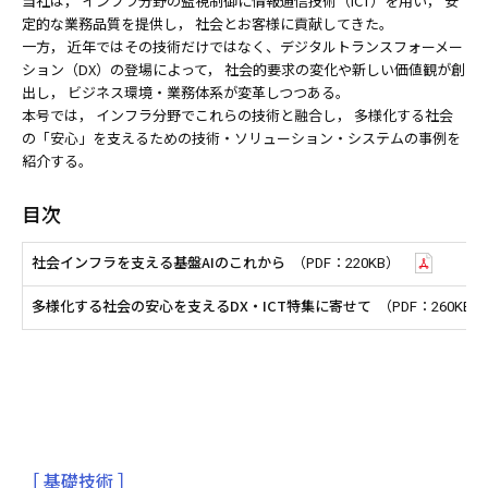
当社は， インフラ分野の監視制御に情報通信技術（ICT）を用い， 安
定的な業務品質を提供し， 社会とお客様に貢献してきた。
一方， 近年ではその技術だけではなく、デジタルトランスフォーメー
ション（DX）の登場によって， 社会的要求の変化や新しい価値観が創
出し， ビジネス環境・業務体系が変革しつつある。
本号では， インフラ分野でこれらの技術と融合し， 多様化する社会
の「安心」を支えるための技術・ソリューション・システムの事例を
紹介する。
目次
社会インフラを支える基盤AIのこれから
（PDF：220KB）
多様化する社会の安心を支えるDX・ICT特集に寄せて
（PDF：260KB）
［ 基礎技術 ］