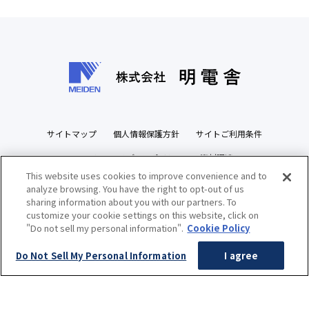
サイトマップ
個人情報保護方針
サイトご利用条件
ソーシャルメディアポリシー
資材調達
This website uses cookies to improve convenience and to
ビジネスパートナーズサイト
analyze browsing. You have the right to opt-out of us
sharing information about you with our partners. To
customize your cookie settings on this website, click on
"Do not sell my personal information".
Cookie Policy
Copyright(c) MEIDENSHA CORPORATION All Rights Reserved.
Do Not Sell My Personal Information
I agree