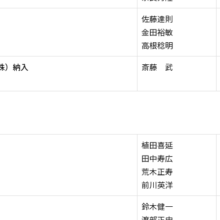
佐藤達則
金田裕敏
高根稔明
株）納入
斎藤 武
植田喜延
田中寿広
荒木正寿
前川英洋
鈴木健一
渡部正史