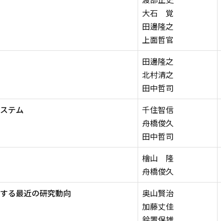
大石 覚
田邊隆之
上面哲官
田邊隆之
北村清之
田中哲司
ステム
千住智信
舟橋俊久
田中哲司
檜山 隆
舟橋俊久
する最近の研究動向
奥山賢治
加藤丈佳
鈴置保雄