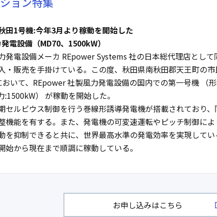
ション特集
秋田1号機:今年3月より稼動を開始した
力発電設備（MD70、1500kW）
発電設備メーカ REpower Systems 社の日本総代理店とし
入・販売を手掛けている。この度、秋田県南秋田郡天王町の市
おいて、REpower 社製風力発電設備の国内での第一号機 （
力:1500kW） が稼動を開始した。
期セルビウス制御を行う巻線形誘導発電機が搭載されており、
整機能を有する。また、発電機の可変速運転やピッチ制御によ
動を抑制できると共に、世界最高水準の発電効率を実現してい
開始から現在まで順調に稼動している。
お申し込みはこちら