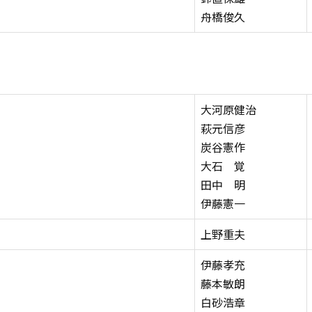
舟橋俊久
大河原健治
萩元信彦
炭谷憲作
大石 覚
田中 明
伊藤憲一
上野重夫
伊藤孝充
藤本敏朗
白砂浩章