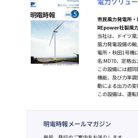
電力ソリュー
市民風力発電所・
REpower社製風
当社は、ドイツ風力
風力発電設備の輸
電所・秋田1号機に
名:MD70、定格出
この設備には超同
機能、及び力率調
動による出力の変
この設備は、運転
明電時報メールマガジン
毎号、発行のご案内をお送りします。