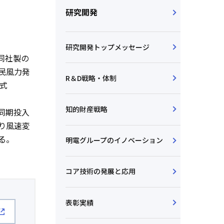
研究開発
研究開発トップメッセージ
て同社製の
民風力発
R＆D戦略・体制
形式
知的財産戦略
同期投入
り風速変
る。
明電グループのイノベーション
コア技術の発展と応用
表彰実績