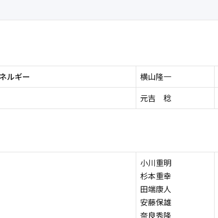
ネルギー
横山隆一
元吉 稔
小川重明
杉本重幸
田端康人
安藤保雄
奈良秀隆