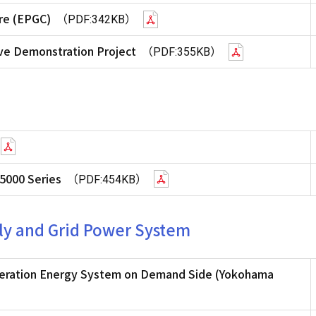
re (EPGC)
（PDF:342KB）
ive Demonstration Project
（PDF:355KB）
5000 Series
（PDF:454KB）
ly and Grid Power System
eration Energy System on Demand Side (Yokohama