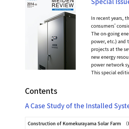
Special Issu
In recent years, t
consumers' consi
The on-going ener
power, etc.) and 
projects at the se
new energy resour
power network sy
This special edit
Contents
A Case Study of the Installed Sys
Construction of Komekurayama Solar Farm
（