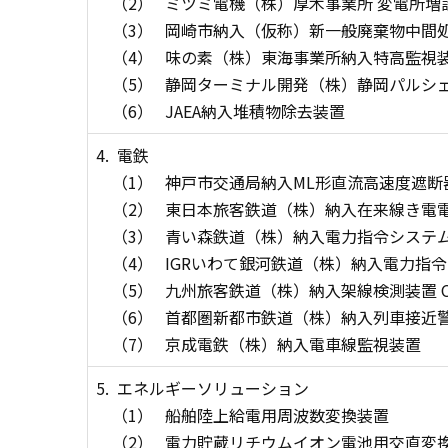
（2）
ミツミ電機（株）厚木事業所 変電所増
（3）
岡崎市納入（仮称）新一般廃棄物中間
（4）
味の素（株）東海事業所納入特高監視
（5）
静岡ターミナル開発（株）静岡パルシェ
（6）
JAEA納入堆積物除去装置
4.
電鉄
（1）
神戸市交通局納入ML形直流高速度遮断器
（2）
東日本旅客鉄道（株）納入在来線き電
（3）
青い森鉄道（株）納入電力指令システ
（4）
IGRいわて銀河鉄道（株）納入電力指
（5）
九州旅客鉄道（株）納入架線検測装置 CA
（6）
首都圏新都市鉄道（株）納入列車接近
（7）
京成電鉄（株）納入電車線監視装置
5.
エネルギーソリューション
（1）
船舶陸上給電用周波数変換装置
（2）
電力貯蔵リチウムイオン電池用交直変