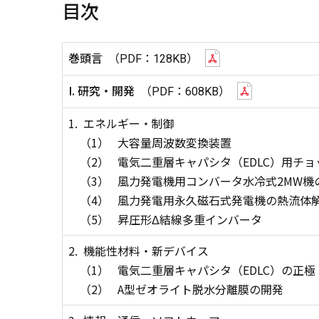
目次
巻頭言
（PDF：128KB）
I. 研究・開発
（PDF：608KB）
1.
エネルギー・制御
（1）
大容量周波数変換装置
（2）
電気二重層キャパシタ（EDLC）用チョッパ
（3）
風力発電機用コンバータ水冷式2MW機
（4）
風力発電用永久磁石式発電機の熱流体
（5）
昇圧形Δ結線多重インバータ
2.
機能性材料・新デバイス
（1）
電気二重層キャパシタ（EDLC）の正
（2）
A型ゼオライト脱水分離膜の開発