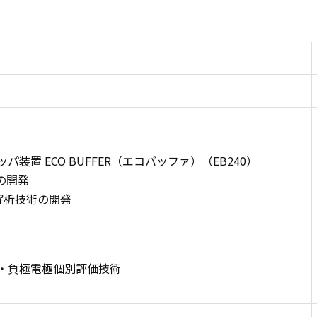
装置 ECO BUFFER（エコバッファ）（EB240）
の開発
解析技術の開発
極・負極電極個別評価技術