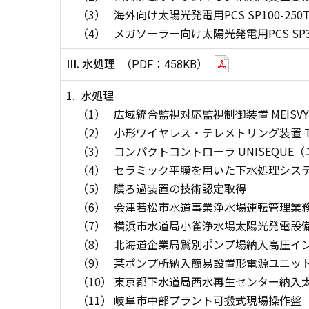
（3）
海外向け太陽光発電用PCS SP100-250
（4）
メガソーラー向け太陽光発電用PCS SP30
III. 水処理
（PDF：458KB）
1.
水処理
（1）
広域統合監視対応監視制御装置 MEISVY
（2）
小形ワイヤレス・テレメトリング装置 TE
（3）
コンパクトコントローラ UNISEQUE（
（4）
セラミック平膜を用いた下水処理シス
（5）
膜ろ過装置の技術認定取得
（6）
会津若松市水道事業浄水場運転管理業
（7）
横浜市水道局小雀浄水場太陽光発電設
（8）
北海道企業局鷲別ポンプ場納入高圧イ
（9）
某ポンプ所納入簡易設置形電源ユニッ
（10）
東京都下水道局西水再生センター納入
（11）
岐阜市中部プラント可搬式現場操作盤