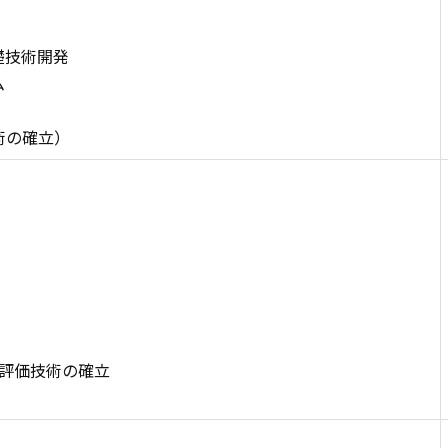
礎技術開発
ム
術の確立）
評価技術の確立