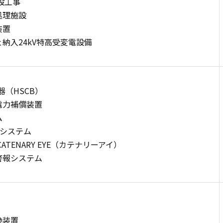
設工事
処理施設
装置
納入24kV特高受変電設備
（HSCB）
電力補償装置
ム
令システム
TENARY EYE（カテナリーアイ）
警報システム
換装置