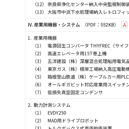
（12）
奈良県浄化センター納入中央監視制御
（13）
大阪市中浜下水処理場納入レトロフィ
IV. 産業用機器・システム
（PDF：552KB）
1.
産業用機器
（1）
電源回生コンバータ THYFREC（サイフ
（2）
高速エレベータ用15T巻上機
（3）
五洋建設（株）深層混合処理船用電気
（4）
東京ガス（株）根岸工場納入高圧電動
（5）
箱根登山鉄道（株）ケーブルカー用PL
（6）
オールギガビット対応産業用スイッチングハ
（7）
低損失真空固定コンデンサ
2.
動力計測システム
（1）
EVDY250
（2）
MAD用ドライブロボット
（3）
トルクボックス式車両拘束装置