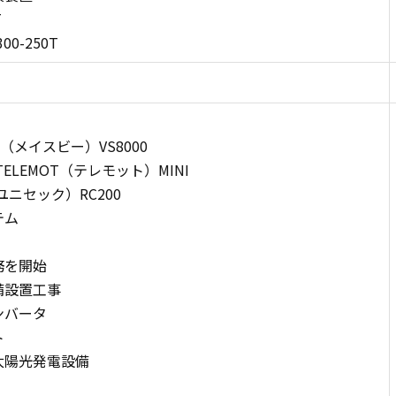
T
0-250T
（メイスビー）VS8000
LEMOT（テレモット）MINI
ユニセック）RC200
テム
務を開始
備設置工事
ンバータ
ト
太陽光発電設備