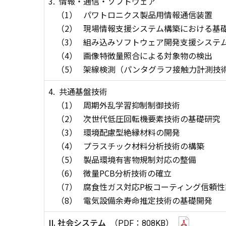
3.
情報・通信・ソフトウェア
（1）
パワトロニクス製品用情報通信装置
（2）
現場情報支援システム構築における基
（3）
組み込みソフトウェア開発支援システ
（4）
画像特徴量照合による対象物の検出
（5）
架線検測（パンタグラフ接触力計測技
4.
共通基盤技術
（1）
周期外乱学習抑制制御技術
（2）
次世代低圧回転機要素技術の基礎研究
（3）
環境配慮型絶縁材料の開発
（4）
プラスチック材料分析技術の構築
（5）
製品環境有害物規制対応の整備
（6）
微量PCB分析技術の確立
（7）
腐食性ガス対応P板コーティング信頼性
（8）
電気設備余寿命推定技術の基礎開発
II. 社会システム
（PDF：808KB）