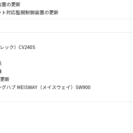
装置の更新
ット対応監視制御装置の更新
レック）CV240S
品
機
C更新
ブ MEISWAY（メイスウェイ）SW900