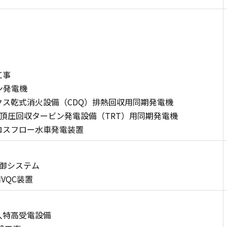
工事
ービン発電機
ス乾式消火設備（CDQ）排熱回収用同期発電機
LTD.納入炉頂圧回収タービン発電設備（TRT）用同期発電機
ロスフロー水車発電装置
御システム
VQC装置
入特高受電設備