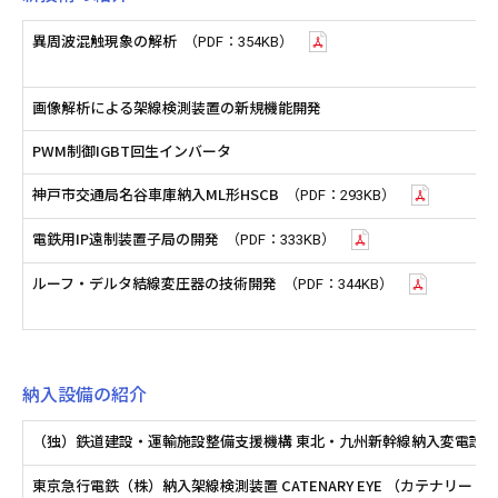
異周波混触現象の解析
（PDF：354KB）
画像解析による架線検測装置の新規機能開発
PWM制御IGBT回生インバータ
神戸市交通局名谷車庫納入ML形HSCB
（PDF：293KB）
電鉄用IP遠制装置子局の開発
（PDF：333KB）
ルーフ・デルタ結線変圧器の技術開発
（PDF：344KB）
納入設備の紹介
（独）鉄道建設・運輸施設整備支援機構 東北・九州新幹線納入変電設
東京急行電鉄（株）納入架線検測装置 CATENARY EYE （カテナリー ア