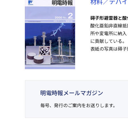
材料／デバイ
碍子形避雷器と酸
酸化亜鉛非直線抵
所や変電所に納入
に貢献している。
表紙の写真は碍子
明電時報メールマガジン
毎号、発行のご案内をお送りします。