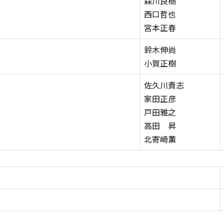
森川良樹
西口哲也
宮本正春
鈴木伸尚
小賀正樹
佐久川貴志
家田正彦
戸田雅之
高田 昇
北寄崎薫