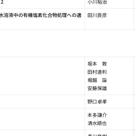
2
小川裕治
-水溶液中の有機塩素化合物処理への適
田川良彦
坂本 敦
田村達利
堀越 論
安藤保雄
野口卓孝
本多謙介
清水順也