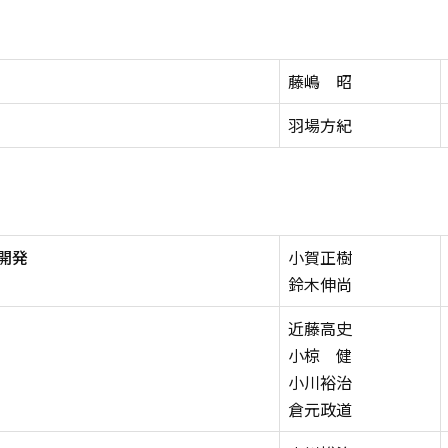
藤嶋 昭
羽場方紀
開発
小賀正樹
鈴木伸尚
近藤高史
小椋 健
小川裕治
倉元政道