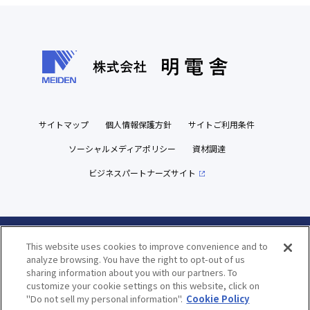
サイトマップ
個人情報保護方針
サイトご利用条件
ソーシャルメディアポリシー
資材調達
ビジネスパートナーズサイト
This website uses cookies to improve convenience and to
Copyright(c) MEIDENSHA CORPORATION All Rights Reserved.
analyze browsing. You have the right to opt-out of us
sharing information about you with our partners. To
customize your cookie settings on this website, click on
"Do not sell my personal information".
Cookie Policy