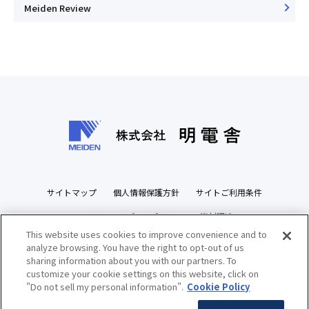
Meiden Review
サイトマップ
個人情報保護方針
サイトご利用条件
ソーシャルメディアポリシー
資材調達
This website uses cookies to improve convenience and to
ビジネスパートナーズサイト
analyze browsing. You have the right to opt-out of us
sharing information about you with our partners. To
customize your cookie settings on this website, click on
"Do not sell my personal information".
Cookie Policy
Copyright(c) MEIDENSHA CORPORATION All Rights Reserved.