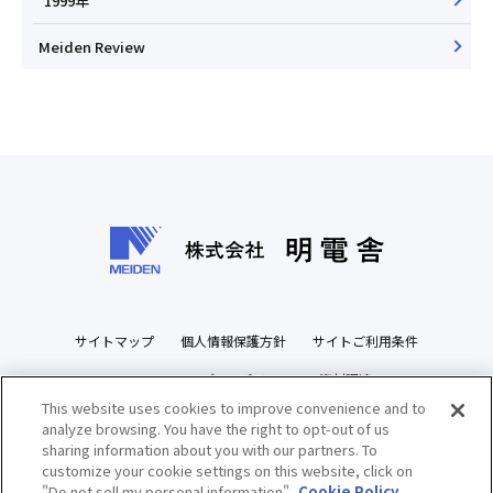
1999年
Meiden Review
サイトマップ
個人情報保護方針
サイトご利用条件
ソーシャルメディアポリシー
資材調達
This website uses cookies to improve convenience and to
ビジネスパートナーズサイト
analyze browsing. You have the right to opt-out of us
sharing information about you with our partners. To
customize your cookie settings on this website, click on
"Do not sell my personal information".
Cookie Policy