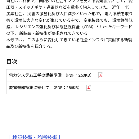
当社はこれまで， 国内外の社会インフラを支える変電製品として， 変
圧器・スイッチギヤ・避雷器などを数多く納入してきた。 近年， 低
炭素社会， 災害の激甚化及び人口減少といった形で， 電力系統を取り
巻く環境に大きな変化が生じている中で， 変電製品でも， 環境負荷低
減， レジリエンス強化及び状態監視保全（CBM）といったキーワード
の下， 新製品・新技術が要求されてきている。
本号では， このように変化してきている社会インフラに貢献する新製
品及び新技術を紹介する。
目次
電力システム工学の講義準備
（PDF：263KB）
変電機器特集に寄せて
（PDF：286KB）
［ 検証技術・診断技術 ］