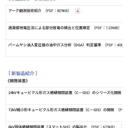
アーク観測技術紹介
（PDF：829KB）
過渡接地電圧法による部分放電の検出と位置標定
（PDF：1.23MB）
パームヤシ油入変圧器の油中ガス分析（DGA）判定基準
（PDF：408K
［ 新製品紹介 ］
《開閉装置》
24kVキュービクル形ガス絶縁開閉装置（C－GIS）のシリーズ化開発
（
72kV縮小形キュービクル形ガス絶縁開閉装置（C－GIS）の開発
（PDF
6kV固体絶縁開閉装置（スマートSIS）の製品化
（PDF：675KB）