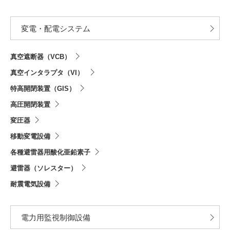
変電・配電システム
真空遮断器（VCB）
真空インタラプタ（VI）
特高開閉装置（GIS）
高圧開閉装置
変圧器
移動変電設備
各種避雷器用酸化亜鉛素子
避雷器（ソレスター）
耐震電気設備
電力用監視制御設備