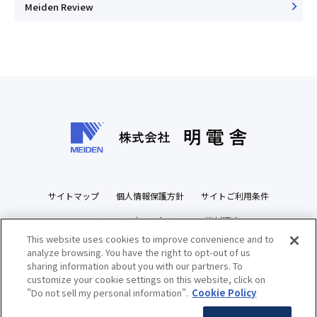
Meiden Review
サイトマップ
個人情報保護方針
サイトご利用条件
ソーシャルメディアポリシー
資材調達
This website uses cookies to improve convenience and to
ビジネスパートナーズサイト
analyze browsing. You have the right to opt-out of us
sharing information about you with our partners. To
customize your cookie settings on this website, click on
"Do not sell my personal information".
Cookie Policy
Copyright(c) MEIDENSHA CORPORATION All Rights Reserved.