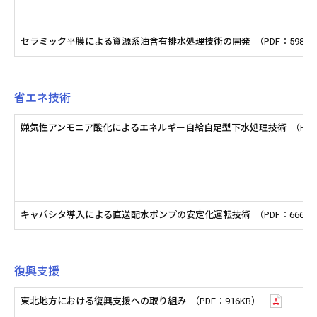
セラミック平膜による資源系油含有排水処理技術の開発
（PDF：598K
省エネ技術
嫌気性アンモニア酸化によるエネルギー自給自足型下水処理技術
（PDF
キャパシタ導入による直送配水ポンプの安定化運転技術
（PDF：666K
復興支援
東北地方における復興支援への取り組み
（PDF：916KB）