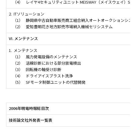
（4）
レイヤ4セキュリティユニット MEISWAY（メイスウェイ）SGW10
2.
ITソリューション
（1）
静岡県中古自動車販売商工組合納入オートオークションシス
（2）
愛知豊明花き地方卸売市場納入機械セリシステム
VI. メンテナンス
1.
メンテナンス
（1）
風力発電設備のメンテナンス
（2）
活線診断における部分放電検出
（3）
回転機の軸受け診断
（4）
ドライアイスブラスト洗浄
（5）
SFモータ制御ユニットの代替開発
2006年明電時報総目次
技術論文社外発表一覧表