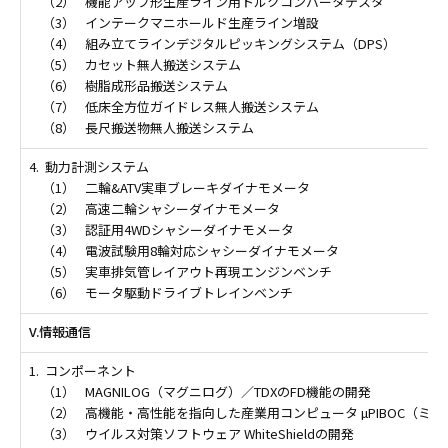
（2）
機能アップ形生産ライン用トルクコンバータテスタ
（3）
インテークマニホールド生産ライン増設
（4）
組み立てラインデジタルピッキングシステム（DPS）
（5）
カセット無人搬送システム
（6）
樹脂成形品搬送システム
（7）
低床全方位ガイドレス無人搬送システム
（8）
長尺搬送物無人搬送システム
4.
動力計測システム
（1）
二輪&ATV実車ブレーキダイナモメータ
（2）
高速二輪シャシーダイナモメータ
（3）
認証用4WDシャシーダイナモメータ
（4）
電波試験用8輪対応シャシーダイナモメータ
（5）
実車排気管レイアウト再現エンジンベンチ
（6）
モータ駆動ドライブトレインベンチ
V.情報通信
1.
コンポーネント
（1）
MAGNILOG（マグニログ）／TDXのFD機能の開発
（2）
高機能・高性能を指向した産業用コンピュータ µPIBOC（ミュー
（3）
ウイルス対策ソフトウェア WhiteShieldの開発