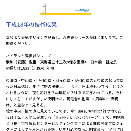
平成18年の技術成果
本号より表紙デザインを刷新し、浮世絵シリーズがはじまります。ご
期待ください。
ハイテクと浮世絵シリーズ
歌川（安藤）広重 東海道五十三次<保永堂版>／日本橋 朝之景
初摺りは1833（天保4）年頃
東海道・中山道・甲州街道・日光街道・奥州街道の五街道の起点であ
った日本橋は、まさに旅の出発点。「お江戸日本橋七つ立ち」とうた
われるように、夜も明けきらぬ早朝から往来でにぎわっている。それ
にしても、すがすがしい夜明けだ。明電舎の創業110周年の「夜明
け」と重なって見える。
絵の中央、橋の奥に見えているのは、今年8月に明電舎発祥の地であ
る品川区・大崎に誕生する「ThinkPark（シンクパーク）」で、明電舎
と（株）世界貿易センタービルディング共同による都市開発プロジェ
クトによって生み出された新しい副都心である。明電舎も、10月には