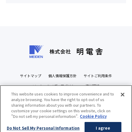
サイトマップ
個人情報保護方針
サイトご利用条件
ソーシャルメディアポリシー
資材調達
This website uses cookies to improve convenience and to
ビジネスパートナーズサイト
analyze browsing. You have the right to opt-out of us
sharing information about you with our partners. To
customize your cookie settings on this website, click on
"Do not sell my personal information".
Cookie Policy
Copyright(c) MEIDENSHA CORPORATION All Rights Reserved.
Do Not Sell My Personal Information
I agree