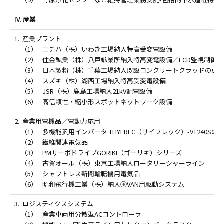
IV. 産業
1.
産業プラント
（1）
ニチハ（株）いわき工場納入特高受変電設備
（2）
住金鉱業（株）八戸鉱業所納入特高変電設備／LCD監視制御装
（3）
日本製粉（株）千葉工場納入既設コンクリートクラッドの更
（4）
スズキ（株）湖西工場納入特高受変電設備
（5）
JSR（株）鹿島工場納入21kV配電設備
（6）
高信頼性・縮小形スポットネットワーク設備
2.
産業用電機品／電動力応用
（1）
多機能汎用インバータ THYFREC（サイフレック）-VT240Sの
（2）
繊維関連電気品
（3）
PMサーボドライブGORIKI（ゴーリキ）シリーズ
（4）
古賀オール（株）東京工場納入ロータリーシャーライン
（5）
シャフトレス新聞輪転機用電気品
（6）
昭和飛行機工業（株）納入ⓔVAN用駆動システム
3.
ロジスティクスシステム
（1）
産業車両用分散型ACコントローラ