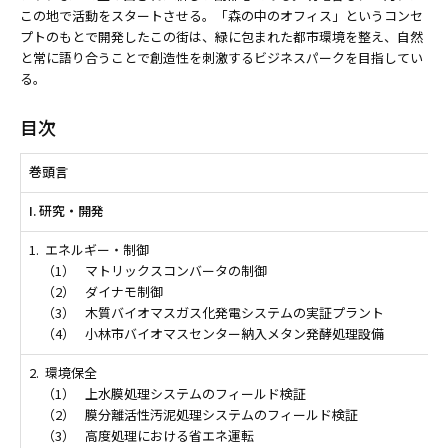
この地で活動をスタートさせる。「森の中のオフィス」というコンセ
プトのもとで開発したこの街は、緑に包まれた都市環境を整え、自然
と常に語り合うことで創造性を刺激するビジネスパークを目指してい
る。
目次
巻頭言
I. 研究・開発
1.
エネルギー・制御
（1）
マトリックスコンバータの制御
（2）
ダイナモ制御
（3）
木質バイオマスガス化発電システムの実証プラント
（4）
小林市バイオマスセンター納入メタン発酵処理設備
2.
環境保全
（1）
上水膜処理システムのフィールド検証
（2）
膜分離活性汚泥処理システムのフィールド検証
（3）
高度処理における省エネ運転