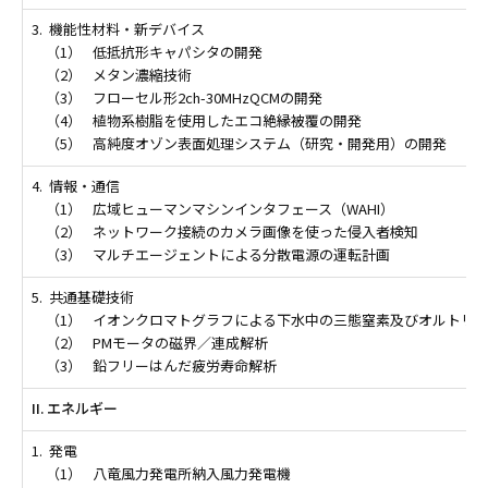
3.
機能性材料・新デバイス
（1）
低抵抗形キャパシタの開発
（2）
メタン濃縮技術
（3）
フローセル形2ch-30MHzQCMの開発
（4）
植物系樹脂を使用したエコ絶縁被覆の開発
（5）
高純度オゾン表面処理システム（研究・開発用）の開発
4.
情報・通信
（1）
広域ヒューマンマシンインタフェース（WAHI）
（2）
ネットワーク接続のカメラ画像を使った侵入者検知
（3）
マルチエージェントによる分散電源の運転計画
5.
共通基礎技術
（1）
イオンクロマトグラフによる下水中の三態窒素及びオルトリ
（2）
PMモータの磁界／連成解析
（3）
鉛フリーはんだ疲労寿命解析
II. エネルギー
1.
発電
（1）
八竜風力発電所納入風力発電機