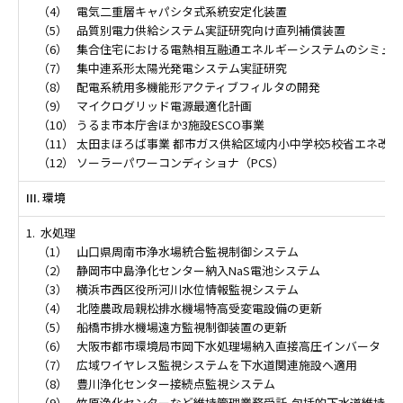
（4）
電気二重層キャパシタ式系統安定化装置
（5）
品質別電力供給システム実証研究向け直列補償装置
（6）
集合住宅における電熱相互融通エネルギーシステムのシミュ
（7）
集中連系形太陽光発電システム実証研究
（8）
配電系統用多機能形アクティブフィルタの開発
（9）
マイクログリッド電源最適化計画
（10）
うるま市本庁舎ほか3施設ESCO事業
（11）
太田まほろば事業 都市ガス供給区域内小中学校5校省エネ改修
（12）
ソーラーパワーコンディショナ（PCS）
III. 環境
1.
水処理
（1）
山口県周南市浄水場統合監視制御システム
（2）
静岡市中島浄化センター納入NaS電池システム
（3）
横浜市西区役所河川水位情報監視システム
（4）
北陸農政局親松排水機場特高受変電設備の更新
（5）
船橋市排水機場遠方監視制御装置の更新
（6）
大阪市都市環境局市岡下水処理場納入直接高圧インバータ
（7）
広域ワイヤレス監視システムを下水道関連施設へ適用
（8）
豊川浄化センター接続点監視システム
（9）
竹原浄化センターなど維持管理業務受託-包括的下水道維持管