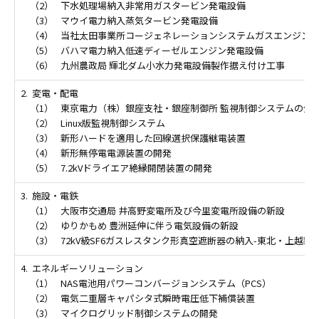
（2）
下水処理場納入非常用ガスタービン発電設備
（3）
マウイ電力納入蒸気タービン発電設備
（4）
当社太田事業所コージェネレーションシステムガスエンジン
（5）
バハマ電力納入低速ディーゼルエンジン発電設備
（6）
九州農政局 輝北ダム小水力発電設備製作据え付け工事
2.
変電・配電
（1）
東京電力（株）銀座支社・銀座制御所 監視制御システムの分
（2）
Linux版監視制御システム
（3）
新形ハードを適用した回線選択保護継電装置
（4）
新形無停電電源装置の開発
（5）
7.2kVドライエア絶縁開閉装置の開発
3.
施設・電鉄
（1）
大阪市交通局 井高野変電所及び今里変電所設備の新設
（2）
ゆりかもめ 豊洲延伸に伴う電気設備の新設
（3）
72kV級SF6ガスレスタンク形真空遮断器の納入-東北・上越
4.
エネルギーソリューション
（1）
NAS電池用パワーコンバージョンシステム（PCS）
（2）
電気二重層キャパシタ式瞬時電圧低下補償装置
（3）
マイクログリッド制御システムの開発