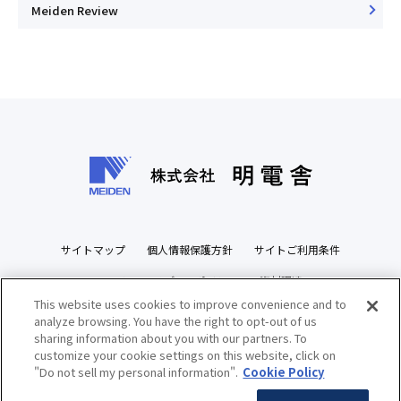
Meiden Review
サイトマップ
個人情報保護方針
サイトご利用条件
ソーシャルメディアポリシー
資材調達
This website uses cookies to improve convenience and to
ビジネスパートナーズサイト
analyze browsing. You have the right to opt-out of us
sharing information about you with our partners. To
customize your cookie settings on this website, click on
"Do not sell my personal information".
Cookie Policy
Copyright(c) MEIDENSHA CORPORATION All Rights Reserved.