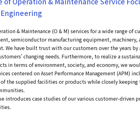
ue of Operation & Maintenance Service Foc
e Engineering
tion & Maintenance (O & M) services for a wide range of c
ment, semiconductor manufacturing equipment, machinery, 
. We have built trust with our customers over the years by
ustomers’ changing needs. Furthermore, to realize a sustain
pects in terms of environment, society, and economy, we woul
rvices centered on Asset Performance Management (APM) incl
 of the supplied facilities or products while closely keeping
ommunities.
e introduces case studies of our various customer-driven p
ities.