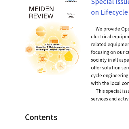
Special Iss
on Lifecycl
We provide Opera
electrical equip
related equipment
focusing on our c
society in all as
offer solution se
cycle engineering
with the local c
This special issu
services and activ
Contents