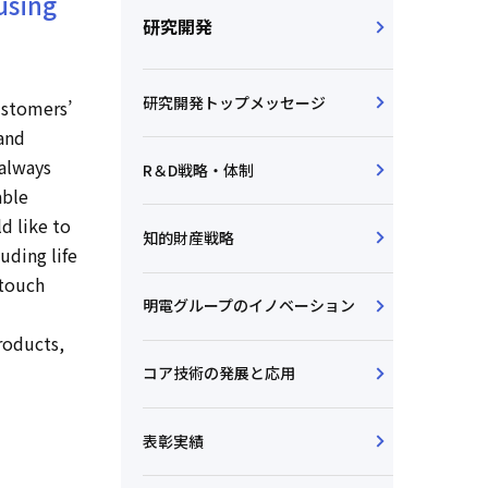
using
研究開発
研究開発トップメッセージ
ustomers’
and
 always
R＆D戦略・体制
able
d like to
知的財産戦略
uding life
 touch
明電グループのイノベーション
roducts,
コア技術の発展と応用
表彰実績