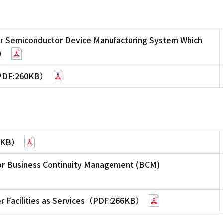
or Semiconductor Device Manufacturing System Which
B）
y（PDF:260KB）
27KB）
for Business Continuity Management (BCM)
er Facilities as Services（PDF:266KB）