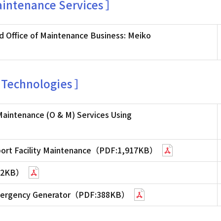
aintenance Services ］
d Office of Maintenance Business: Meiko
 Technologies ］
 Maintenance (O & M) Services Using
pport Facility Maintenance（PDF:1,917KB）
762KB）
 Emergency Generator（PDF:388KB）