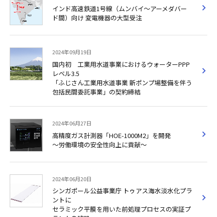
インド高速鉄道1号線（ムンバイ～アーメダバー
ド間）向け 変電機器の大型受注
2024年09月19日
国内初 工業用水道事業におけるウォーターPPP
レベル3.5
「ふじさん工業用水道事業 新ポンプ場整備を伴う
包括民間委託事業」の契約締結
2024年06月27日
高精度ガス計測器「HOE-1000M2」を開発
～労働環境の安全性向上に貢献～
2024年06月20日
シンガポール公益事業庁 トゥアス海水淡水化プラ
ントに
セラミック平膜を用いた前処理プロセスの実証プ