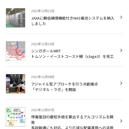
2022年12月21日
JAXAに瞬低補償機能付きNAS電池システムを納入
しました
2022年11月14日
シンガポールMRT
トムソン・イーストコースト線（stage3）を完工
2022年11月08日
アジャイル型アプローチを行う共創拠点
「デジタル・ラボ」を開設
2022年11月07日
停電復旧の最短手順を算出するアルゴリズムを開
発
多段融通にも対応、より広域な配電運用への活用