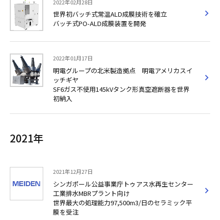
2022年02月28日
世界初バッチ式常温ALD成膜技術を確立
バッチ式PO-ALD成膜装置を開発
2022年01月17日
明電グループの北米製造拠点 明電アメリカスイ
ッチギヤ
SF6ガス不使用145kVタンク形真空遮断器を世界
初納入
2021年
2021年12月27日
シンガポール公益事業庁トゥアス水再生センター
工業排水MBRプラント向け
世界最大の処理能力97,500m3/日のセラミック平
膜を受注