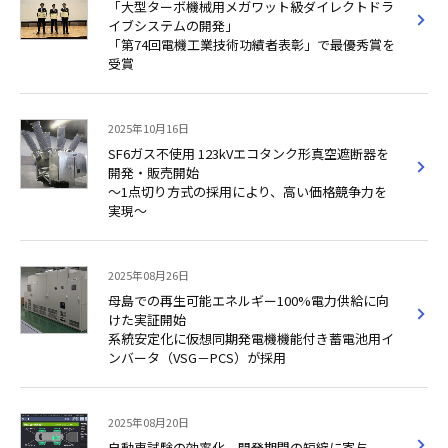
「大型ターボ機械用メガワット級ダイレクトドラ
イブシステムの開発」
「第74回電機工業技術功績者表彰」で最優秀賞を
受賞
2025年10月16日
SF6ガス不使用 123kVエコタンク形真空遮断器を
開発・販売開始
～1点切り方式の採用により、高い価格競争力を
実現～
2025年08月26日
母島での再生可能エネルギー100%電力供給に向
けた実証開始
系統安定化に仮想同期発電機機能付き蓄電池用イ
ンバータ（VSG－PCS）が採用
2025年08月20日
自動車試験の効率化、開発期間の短縮に寄与