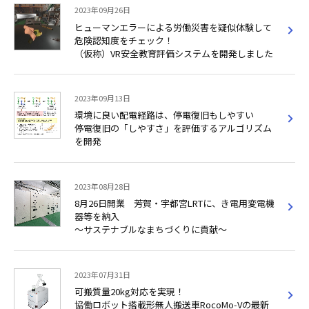
2023年09月26日
ヒューマンエラーによる労働災害を疑似体験して
危険認知度をチェック！
（仮称）VR安全教育評価システムを開発しました
2023年09月13日
環境に良い配電経路は、停電復旧もしやすい
停電復旧の「しやすさ」を評価するアルゴリズム
を開発
2023年08月28日
8月26日開業 芳賀・宇都宮LRTに、き電用変電機
器等を納入
～サステナブルなまちづくりに貢献～
2023年07月31日
可搬質量20kg対応を実現！
協働ロボット搭載形無人搬送車RocoMo-Vの最新