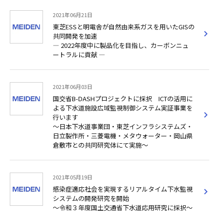
2021年06月21日
東芝ESSと明電舎が自然由来系ガスを用いたGISの
共同開発を加速
― 2022年度中に製品化を目指し、カーボンニュ
ートラルに貢献 ―
2021年06月03日
国交省B-DASHプロジェクトに採択 ICTの活用に
よる下水道施設広域監視制御システム実証事業を
行います
～日本下水道事業団・東芝インフラシステムズ・
日立製作所・三菱電機・メタウォーター・岡山県
倉敷市との共同研究体にて実施～
2021年05月19日
感染症適応社会を実現するリアルタイム下水監視
システムの開発研究を開始
～令和３年度国土交通省下水道応用研究に採択～