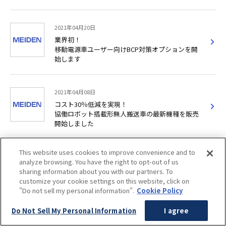
2021年04月20日
業界初！
移動電源車ユーザー向けBCP対策オプションを開
始します
2021年04月08日
コスト30％低減を実現！
協働ロボット搭載形無人搬送車の最新機種を販売
開始しました
This website uses cookies to improve convenience and to
2021年03月09日
analyze browsing. You have the right to opt-out of us
コロナ禍で全国初の全面在宅競り方式を採用！
sharing information about you with our partners. To
在宅花き競りシステムを納入し運用を開始しまし
customize your cookie settings on this website, click on
た
"Do not sell my personal information".
Cookie Policy
Do Not Sell My Personal Information
I agree
2021年01月21日