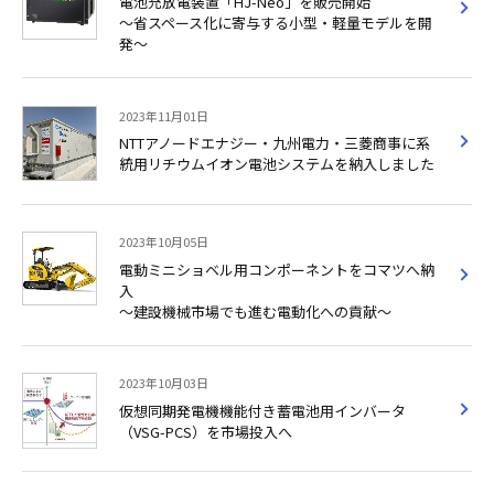
電池充放電装置「HJ-Neo」を販売開始
～省スペース化に寄与する小型・軽量モデルを開
発～
2023年11月01日
NTTアノードエナジー・九州電力・三菱商事に系
統用リチウムイオン電池システムを納入しました
2023年10月05日
電動ミニショベル用コンポーネントをコマツへ納
入
～建設機械市場でも進む電動化への貢献～
2023年10月03日
仮想同期発電機機能付き蓄電池用インバータ
（VSG-PCS）を市場投入へ