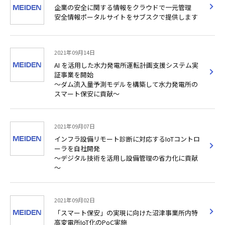
企業の安全に関する情報をクラウドで一元管理
安全情報ポータルサイトをサブスクで提供します
2021年09月14日
AI を活用した水力発電所運転計画支援システム実
証事業を開始
～ダム流入量予測モデルを構築して水力発電所の
スマート保安に貢献～
2021年09月07日
インフラ設備リモート診断に対応するIoTコントロ
ーラを自社開発
～デジタル技術を活用し設備管理の省力化に貢献
～
2021年09月02日
「スマート保安」の実現に向けた沼津事業所内特
高変電所IoT化のPoC実施