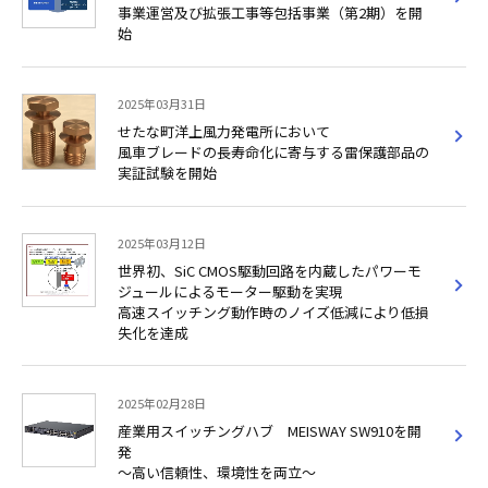
事業運営及び拡張工事等包括事業（第2期）を開
始
2025年03月31日
せたな町洋上風力発電所において
風車ブレードの長寿命化に寄与する雷保護部品の
実証試験を開始
2025年03月12日
世界初、SiC CMOS駆動回路を内蔵したパワーモ
ジュールによるモーター駆動を実現
高速スイッチング動作時のノイズ低減により低損
失化を達成
2025年02月28日
産業用スイッチングハブ MEISWAY SW910を開
発
～高い信頼性、環境性を両立～