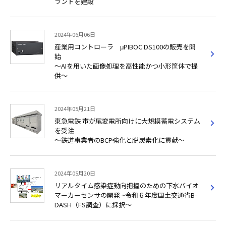
ラントを建設
2024年06月06日
産業用コントローラ μPIBOC DS100の販売を開
始
～AIを用いた画像処理を高性能かつ小形筐体で提
供～
2024年05月21日
東急電鉄 市が尾変電所向けに大規模蓄電システム
を受注
～鉄道事業者のBCP強化と脱炭素化に貢献～
2024年05月20日
リアルタイム感染症動向把握のための下⽔バイオ
マーカーセンサの開発 ~令和６年度国⼟交通省B-
DASH（FS調査）に採択～