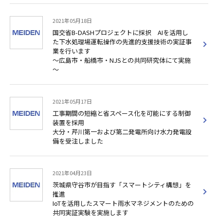
2021年05月18日
国交省B-DASHプロジェクトに採択 AIを活用し
た下水処理場運転操作の先進的支援技術の実証事
業を行います
～広島市・船橋市・NJSとの共同研究体にて実施
～
2021年05月17日
工事期間の短縮と省スペース化を可能にする制御
装置を採用
大分・芹川第一および第二発電所向け水力発電設
備を受注しました
2021年04月23日
茨城県守谷市が目指す「スマートシティ構想」を
推進
IoTを活用したスマート雨水マネジメントのための
共同実証実験を実施します