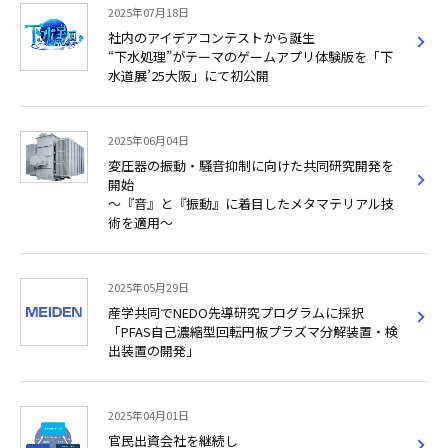
2025年07月18日
社内のアイデアコンテストから誕生
“下水処理”がテーマのゲームアプリ体験版を「下
水道展’25大阪」にて初公開
2025年06月04日
変圧器の振動・騒音抑制に向けた共同研究開発を
開始
～『音』と『振動』に着目したメタマテリアル技
術を適用～
2025年05月29日
産学共同でNEDO先導研究プログラムに採択
「PFAS自己濃縮型回転円板プラズマ分解装置・検
出装置の開発」
2025年04月01日
官民出資会社を継続し