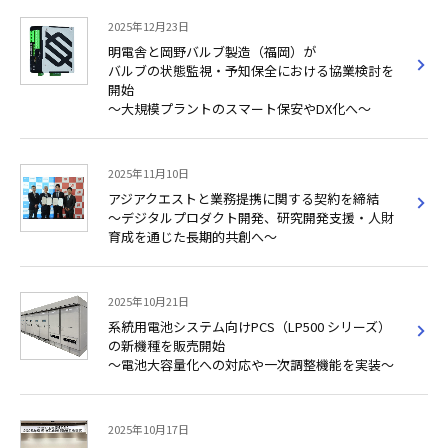
2025年12月23日
明電舎と岡野バルブ製造（福岡）が
バルブの状態監視・予知保全における協業検討を
開始
～大規模プラントのスマート保安やDX化へ～
2025年11月10日
アジアクエストと業務提携に関する契約を締結
～デジタルプロダクト開発、研究開発支援・人財
育成を通じた長期的共創へ～
2025年10月21日
系統用電池システム向けPCS（LP500 シリーズ）
の新機種を販売開始
～電池大容量化への対応や一次調整機能を実装～
2025年10月17日