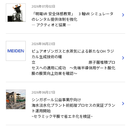
2026年07月02日
「明電VR 安全体感教育」 3 軸VR シミュレータ
のレンタル提供体制を強化
― アクティオと協業 ―
2026年06月23日
ピュアオゾンガスと水蒸気による新たなOH ラジ
カル生成技術の確
立 原子層堆積プロ
セスへの適用に成功 ～先端半導体用ゲート酸化
膜の膜質向上効果を確認～
2026年06月17日
シンガポール公益事業庁向け
海水淡水化プラント前処理プロセスの実証プラン
ト運用開始
~セラミック平膜で省エネ化を検証~