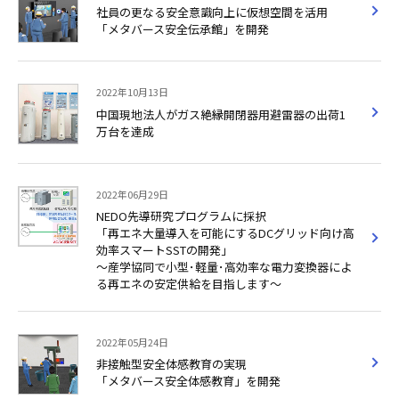
社員の更なる安全意識向上に仮想空間を活用
「メタバース安全伝承館」を開発
2022年10月13日
中国現地法人がガス絶縁開閉器用避雷器の出荷1
万台を達成
2022年06月29日
NEDO先導研究プログラムに採択
「再エネ大量導入を可能にするDCグリッド向け高
効率スマートSSTの開発」
～産学協同で小型･軽量･高効率な電力変換器によ
る再エネの安定供給を目指します～
2022年05月24日
非接触型安全体感教育の実現
「メタバース安全体感教育」を開発