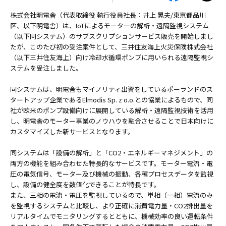
株式会社明電舎（代表取締役 執行役員社長：井上 晃夫/東京都品川
区、以下明電舎）は、IoTによるモーターの解析・遠隔監視システム
（以下同システム）のサブスクリプションサービス販売を開始しまし
たが、このたび初の受注案件として、三井住友海上火災保険株式会社
（以下三井住友海上）向け冷却水循環ポンプに用いられる遠隔監視シ
ステムを受注しました。
同システムは、明電舎もマイノリティ出資をしているポーランドのス
タートアップ企業であるElmodis Sp. z o.o.との協業によるもので、同
社が欧米のポンプ設備向けに展開している解析・遠隔監視技術を活用
し、明電舎のモーター事業のノウハウを融合させることで日本向けに
カスタマイズした新サービスとなります。
同システムは「設備の解析」と「CO2・エネルギーマネジメント」の
両方の機能を組み合わせた特長的なサービスです。モーター電流・電
圧の電気信号、モーター及び機械の振動、各種プロセスデータを監視
し、設備の健全度を数値化できることが特長です。
また、三相の電流・電圧を監視しているので、単相（一相）電流のみ
を監視するシステムと比較し、より正確に消費電力量・CO2排出量を
リアルタイムでモニタリングするとともに、機械効率の良い運転条件