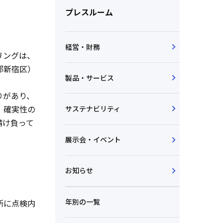
プレスルーム
経営・財務
リングは、
都新宿区）
製品・サービス
りがあり、
、確実性の
サステナビリティ
請け負って
展示会・イベント
お知らせ
年別の一覧
所に点検内