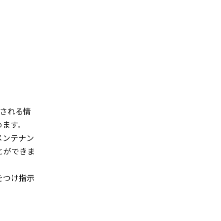
示される情
めます。
メンテナン
とができま
をつけ指示