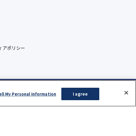
ィアポリシー
ell My Personal Information
I agree