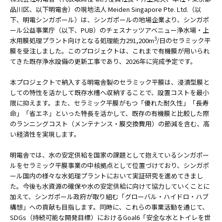
品川区、以下明電舎）の現地法人 Meiden Singapore Pte. Ltd.（以
下、明電シンガポール）は、シンガポールの地場企業より、シンガポ
ール公益事業庁（以下、PUB）のチェスナッツアベニュー浄水場・上
3
水用膜処理プラント向けとなる処理能力291,200m
/日のセラミック平
膜を受注しました。このプロジェクトは、これまで有機膜が用いられ
てきた既存浄水設備の更新工事であり、2026年に完成予定です。
本プロジェクトで納入する明電舎製のセラミック平膜は、浸漬型膜と
しての特性を活かして既存水槽へ収納することで、設置コストを最小
限に抑えます。また、セラミック平膜がもつ「優れた耐久性」「長寿
命」「省エネ」といった特長を活かして、既存の有機膜と比較した際
のランニングコスト（メンテナンス・膜交換費用）の節減を含む、高
い経済性を実現します。
明電舎では、水の安定供給を国家の課題として抱えているシンガポー
ルをセラミック平膜事業の中核拠点として位置づけており、シンガポ
ール国内の様々な水処理プラントにおいて実証研究を進めてきまし
た。今後も水資源の確保や水の安定供給に向けて協力していくことに
加えて、シンガポール政府が取り組む「グローバル・ハイドロ・ハブ
構想」への貢献も目指します。同時に、これらの事業活動を通じて、
SDGs（持続可能な開発目標）におけるGoal6「安全な水とトイレを世