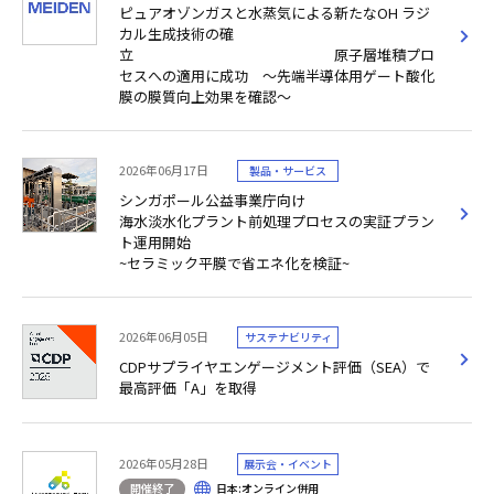
ピュアオゾンガスと水蒸気による新たなOH ラジ
カル生成技術の確
立 原子層堆積プロ
セスへの適用に成功 ～先端半導体用ゲート酸化
膜の膜質向上効果を確認～
2026年06月17日
製品・サービス
シンガポール公益事業庁向け
海水淡水化プラント前処理プロセスの実証プラン
ト運用開始
~セラミック平膜で省エネ化を検証~
2026年06月05日
サステナビリティ
CDPサプライヤエンゲージメント評価（SEA）で
最高評価「A」を取得
2026年05月28日
展示会・イベント
開催終了
日本:オンライン併用