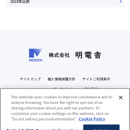
2023年以前
サイトマップ
個人情報保護方針
サイトご利用条件
ソーシャルメディアポリシー
資材調達
This website uses cookies to improve convenience and to
ビジネスパートナーズサイト
analyze browsing. You have the right to opt-out of us
sharing information about you with our partners. To
customize your cookie settings on this website, click on
"Do not sell my personal information".
Cookie Policy
Copyright(c) MEIDENSHA CORPORATION All Rights Reserved.