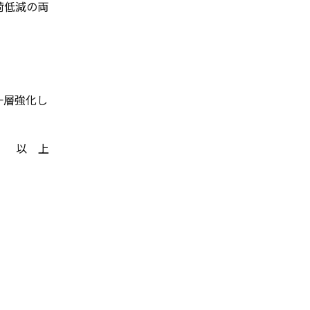
荷低減の両
一層強化し
以 上