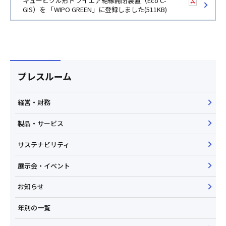
キュービクル形ドライエア絶縁開閉装置（Eco C-
GIS）を 「WIPO GREEN」に登録しました(511KB)
プレスルーム
経営・財務
製品・サービス
サステナビリティ
展示会・イベント
お知らせ
年別の一覧