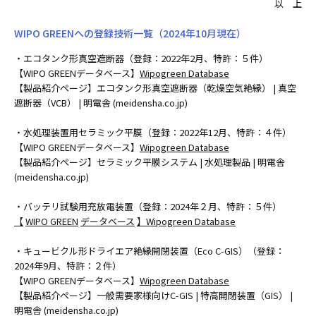
以 上
WIPO GREENへの登録技術一覧（2024年10月現在）
・エコタンク形真空遮断器（登録：2022年2月、特許：５件）
【WIPO GREENデータベース】
Wipogreen Database
【製品紹介ページ】
エコタンク形真空遮断器（乾燥空気絶縁） | 真空
遮断器（VCB） | 明電舎 (meidensha.co.jp)
・水処理装置用セラミック平膜（登録：2022年12月、特許：４件）
【WIPO GREENデータベース】
Wipogreen Database
【製品紹介ページ】
セラミック平膜システム | 水処理製品 | 明電舎
(meidensha.co.jp)
・バッテリ試験用充放電装置（登録：2024年２月、特許：５件）
【
WIPO GREEN
データベース
】Wipogreen Database
・キュービクル形ドライエア絶縁開閉装置（Eco C-GIS）（登録：
2024年9月、特許：２件）
【WIPO GREENデータベース】
Wipogreen Database
【製品紹介ページ】
一般需要家様向けC-GIS | 特高開閉装置（GIS） |
明電舎 (meidensha.co.jp)