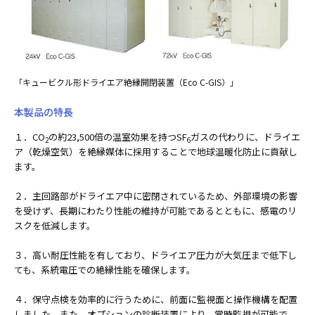
「キュービクル形ドライエア絶縁開閉装置（Eco C-GIS）」
本製品の特長
１．CO
の約23,500倍の温室効果を持つSF
ガスの代わりに、ドライエ
2
6
ア（乾燥空気）を絶縁媒体に採用することで地球温暖化防止に貢献し
ます。
２．主回路部がドライエア中に密閉されているため、外部環境の影響
を受けず、長期にわたり性能の維持が可能であるとともに、感電のリ
スクを低減します。
３．高い耐圧性能を有しており、ドライエア圧力が大気圧まで低下し
ても、系統電圧での絶縁性能を確保します。
４．保守点検を効率的に行うために、前面に監視面と操作機構を配置
しました。また、オプションの診断装置により、常時監視が可能で、