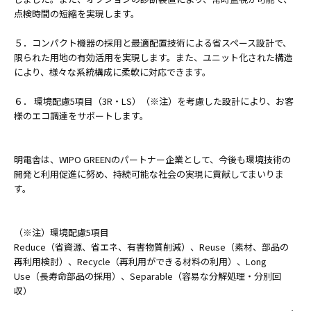
点検時間の短縮を実現します。
５．コンパクト機器の採用と最適配置技術による省スペース設計で、
限られた用地の有効活用を実現します。また、ユニット化された構造
により、様々な系統構成に柔軟に対応できます。
６． 環境配慮5項目（3R・LS）（※注）を考慮した設計により、お客
様のエコ調達をサポートします。
明電舎は、WIPO GREENのパートナー企業として、今後も環境技術の
開発と利用促進に努め、持続可能な社会の実現に貢献してまいりま
す。
（※注）環境配慮5項目
Reduce（省資源、省エネ、有害物質削減）、Reuse（素材、部品の
再利用検討）、Recycle（再利用ができる材料の利用）、Long
Use（長寿命部品の採用）、Separable（容易な分解処理・分別回
収）