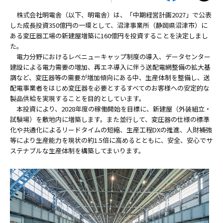
株式会社明電舎（以下、明電舎）は、「中期経営計画2027」で公表
した成長投資350億円の一環として、沼津事業所（静岡県沼津市）に
ある変圧器工場の新建屋増築に160億円を投資することを決定しまし
た。
電力分野におけるレベニューキャップ制度の導入、データセンター
建設による電力需要の増加、再エネ導入に伴う送配電網整備の拡大基
調など、変圧器等の需要が増加傾向にある中、生産体制を整備し、送
配電事業者をはじめ変圧器を必要とするすべてのお客様への安定的な
製品供給を実現することを目的としています。
本投資により、2028年度の稼働開始を目標に、新建屋（外装組立・
試験場）を敷地内に増築します。また並行して、変圧器の仕様の標準
化や共通化によるリードタイムの短縮、生産工程DXの推進、人財補強
等により生産能力を現状の約1.5倍に高めるとともに、安全、安心でサ
ステナブルな生産体制を構築してまいります。