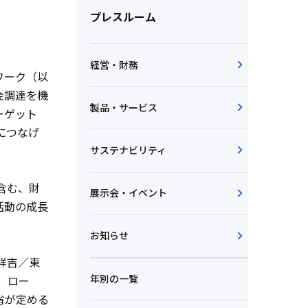
プレスルーム
経営・財務
ワーク（以
金調達を機
製品・サービス
ーゲット
につなげ
サステナビリティ
含む、財
展示会・イベント
活動の成長
お知らせ
祥吉／東
年別の一覧
、ロー
省が定める