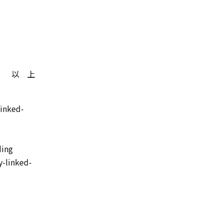
以 上
linked-
ding
y-linked-