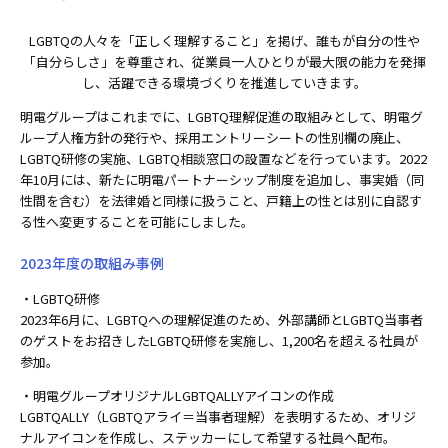
LGBTQの人々を「正しく理解すること」を掲げ、誰もが自分の性や
「自分らしさ」を尊重され、従業員一人ひとりが最大限の能力を発揮
し、活躍できる環境づくりを推進していきます。
明電グループはこれまでに、LGBTQ理解促進の取組みとして、明電グ
ループ人権方針の発行や、採用エントリーシートの性別欄の廃止、
LGBTQ研修の実施、LGBTQ相談窓口の設置などを行っています。2022
年10月には、新たに明電パートナーシップ制度を追加し、事実婚（同
性間を含む）を法律婚と同様に扱うこと、戸籍上の性とは別に自認す
る性へ変更することを可能にしました。
2023年度の取組み事例
・LGBTQ研修
2023年6月に、LGBTQへの理解促進のため、外部講師とLGBTQ当事者
のゲストをお招きしたLGBTQ研修を実施し、1,200名を超える社員が
参加。
・明電グループオリジナルLGBTQALLYアイコンの作成
LGBTQALLY（LGBTQアライ＝当事者理解）を表明するため、オリジ
ナルアイコンを作成し、ステッカーにして希望する社員へ配布。