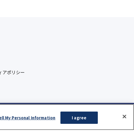
ィアポリシー
ell My Personal Information
I agree