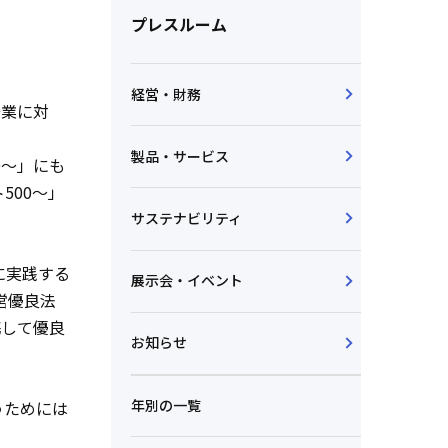
プレスルーム
経営・財務
企業に対
製品・サービス
0～」にも
500～」
サステナビリティ
に実践する
展示会・イベント
営優良法
携して優良
お知らせ
年別の一覧
うためには