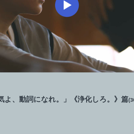
気よ、動詞になれ。」《浄化しろ。》篇
(3