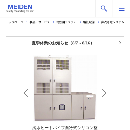
トップページ
製品・サービス
電鉄用システム
電気設備
直流き電システム
夏季休業のお知らせ（8/7～8/16）
式整流器
純水ヒートパイプ自冷式シリコン整
気中自