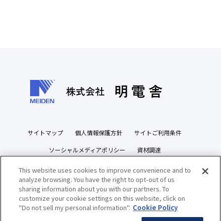
サイトマップ
個人情報保護方針
サイトご利用条件
ソーシャルメディアポリシー
資材調達
ビジネスパートナーズサイト
This website uses cookies to improve convenience and to
analyze browsing. You have the right to opt-out of us
sharing information about you with our partners. To
customize your cookie settings on this website, click on
"Do not sell my personal information".
Cookie Policy
Copyright(c) MEIDENSHA CORPORATION All Rights Reserved.