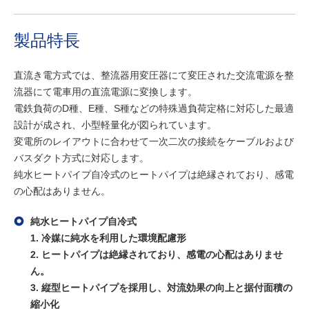
製品特長
直流き電方式では、整流器用変圧器にて変圧された交流電源を整
流器にて電車用の直流電源に変換します。
電鉄負荷のD種、E種、S種などの特殊過負荷定格に対応した最適
設計が成され、小型軽量化が図られています。
変電所のレイアウトに合わせて一次二次の接続をケーブルおよび
バスダクト方式に対応します。
純水ヒートパイプ自冷式のヒートパイプは絶縁されており、感電
の心配はありません。
純水ヒートパイプ自冷式
1. 冷媒に純水を利用した環境配慮形
2. ヒートパイプは絶縁されており、感電の心配はありませ
ん。
3. 縦型ヒートパイプを採用し、対流効果の向上と据付面積の
縮小化