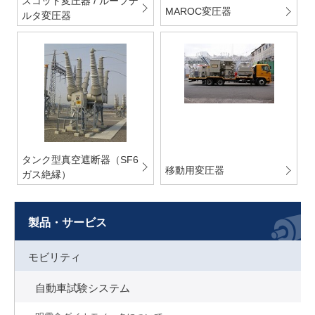
スコット変圧器 / ルーフデ
MAROC変圧器
ルタ変圧器
タンク型真空遮断器（SF6
移動用変圧器
ガス絶縁）
製品・サービス
モビリティ
自動車試験システム