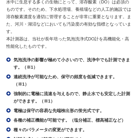
水中に生息する多くの生物にとって、溶存酸素（DO）は必須の
ものです。そのため、下水処理場、養殖場などの人工的施設では
溶存酸素濃度を適切に管理することが非常に重要となります。ま
た、河川・湖沼などにおいても汚染度の有効な指標となっていま
す。
本計測器は、当社が長年培った気泡洗浄式DO計を高機能化・高
性能化したものです。
気泡洗浄の影響が極めて小さいので、洗浄中でも計測できま
す。（※1）
連続洗浄が可能なため、保守の頻度を低減できます。
（※1）
強制的に電極に流速を与えるので、静止水でも安定した計測
ができます。（※1）
電極は保守の容易な先端検出形の蛍光式です。
各種の補正機能が可能です。（塩分補正、標高補正など）
種々のパラメータの変更ができます。