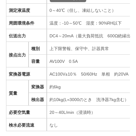
測定液温度
0～40℃（但し、凍結しないこと）
周囲環境条件
温度：-10～50℃ 湿度：90%RH以下
伝送出力
DC4～20mA（最大負荷抵抗 600Ω絶縁出力
種別
上下限警報、保守中、計器異常
接点出力
容量
AV100V 0.5A
変換器電源
AC100V±10％ 50/60Hz 単相 約20VA
変換器
約6kg
質量
検出器
約10kg(L=3000のとき 洗浄器7kg含む）
必要空気量
20～40L/min（浸漬時）
検水必要流速
なし