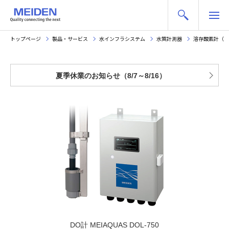
トップページ
製品・サービス
水インフラシステム
水質計測器
溶存酸素計（D
夏季休業のお知らせ（8/7～8/16）
DO計 MEIAQUAS DOL-750