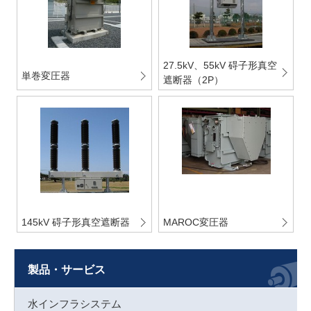
27.5kV、55kV 碍子形真空
単巻変圧器
遮断器（2P）
145kV 碍子形真空遮断器
MAROC変圧器
製品・サービス
水インフラシステム