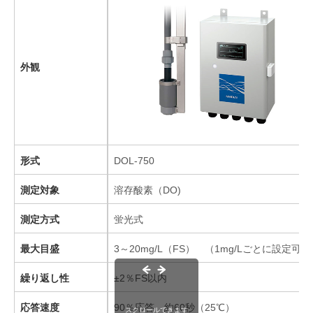
外観
形式
DOL-750
測定対象
溶存酸素（DO)
測定方式
蛍光式
最大目盛
3～20mg/L（FS） （1mg/Lごとに設定可
繰り返し性
±2％FS以内
応答速度
90％応答 約60秒（25℃）
スクロールできます