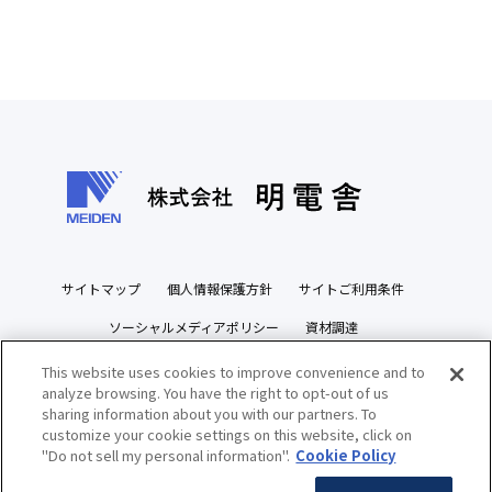
サイトマップ
個人情報保護方針
サイトご利用条件
ソーシャルメディアポリシー
資材調達
ビジネスパートナーズサイト
This website uses cookies to improve convenience and to
analyze browsing. You have the right to opt-out of us
sharing information about you with our partners. To
customize your cookie settings on this website, click on
"Do not sell my personal information".
Cookie Policy
Copyright(c) MEIDENSHA CORPORATION All Rights Reserved.