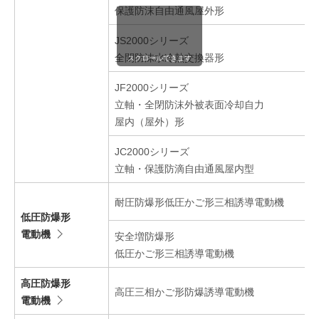
保護防沫自由通風屋外形
JS2000シリーズ
全閉防沫水冷熱交換器形
スクロールできます
JF2000シリーズ
立軸・全閉防沫外被表面冷却自力
屋内（屋外）形
JC2000シリーズ
立軸・保護防滴自由通風屋内型
耐圧防爆形低圧かご形三相誘導電動機
低圧防爆形
電動機
安全増防爆形
低圧かご形三相誘導電動機
高圧防爆形
高圧三相かご形防爆誘導電動機
電動機