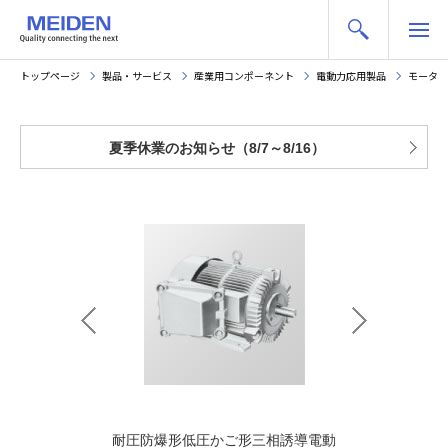
トップページ
製品・サービス
産業用コンポーネント
電動力応用製品
モータ
夏季休業のお知らせ（8/7～8/16）
かご形三相誘導電
耐圧防爆形低圧かご形三相誘導電動
安全増防爆形低