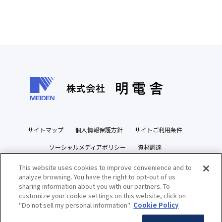
サイトマップ
個人情報保護方針
サイトご利用条件
ソーシャルメディアポリシー
資材調達
ビジネスパートナーズサイト
This website uses cookies to improve convenience and to
analyze browsing. You have the right to opt-out of us
sharing information about you with our partners. To
customize your cookie settings on this website, click on
"Do not sell my personal information".
Cookie Policy
Copyright(c) MEIDENSHA CORPORATION All Rights Reserved.