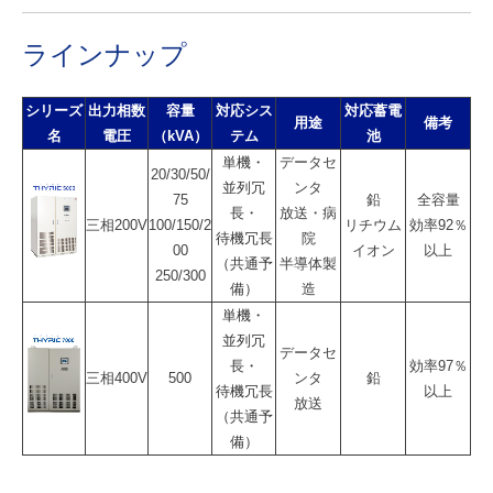
ラインナップ
シリーズ
出力相数
容量
対応シス
対応蓄電
用途
備考
名
電圧
（kVA）
テム
池
単機・
データセ
20/30/50/
並列冗
ンタ
75
鉛
全容量
長・
放送・病
三相200V
100/150/2
リチウム
効率92％
待機冗長
院
00
イオン
以上
（共通予
半導体製
250/300
備）
造
単機・
並列冗
データセ
長・
効率97％
三相400V
500
ンタ
鉛
待機冗長
以上
放送
（共通予
備）