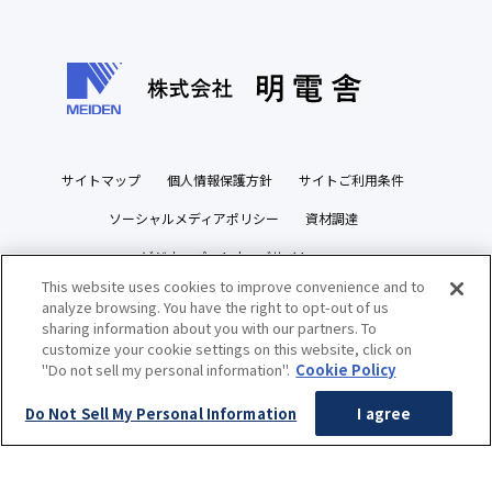
サイトマップ
個人情報保護方針
サイトご利用条件
ソーシャルメディアポリシー
資材調達
ビジネスパートナーズサイト
This website uses cookies to improve convenience and to
analyze browsing. You have the right to opt-out of us
sharing information about you with our partners. To
customize your cookie settings on this website, click on
"Do not sell my personal information".
Cookie Policy
Copyright(c) MEIDENSHA CORPORATION All Rights Reserved.
Do Not Sell My Personal Information
I agree
-->