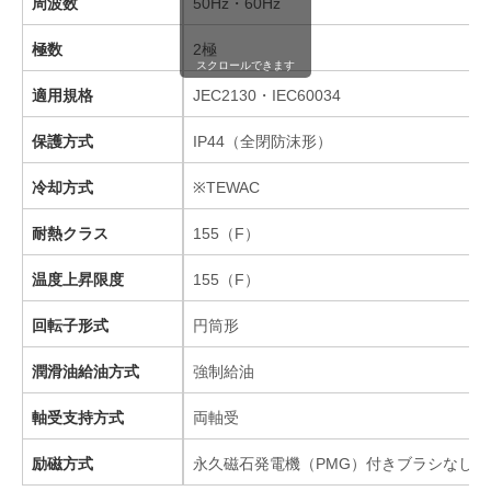
周波数
50Hz・60Hz
極数
2極
スクロールできます
適用規格
JEC2130・IEC60034
保護方式
IP44（全閉防沫形）
冷却方式
※TEWAC
耐熱クラス
155（F）
温度上昇限度
155（F）
回転子形式
円筒形
潤滑油給油方式
強制給油
軸受支持方式
両軸受
励磁方式
永久磁石発電機（PMG）付きブラシなし