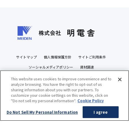
サイトマップ
個人情報保護方針
サイトご利用条件
ソーシャルメディアポリシー
資材調達
ビジネスパートナーズサイト
This website uses cookies to improve convenience and to
analyze browsing. You have the right to opt-out of us
sharing information about you with our partners. To
customize your cookie settings on this website, click on
"Do not sell my personal information".
Cookie Policy
Copyright(c) MEIDENSHA CORPORATION All Rights Reserved.
Do Not Sell My Personal Information
I agree