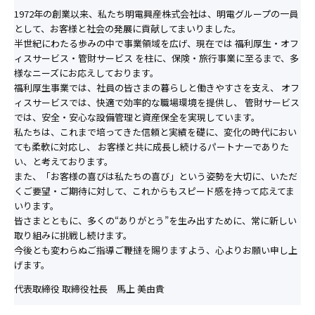
1972年の創業以来、私たち明電興産株式会社は、明電グループの一員
として、お客様と社会の発展に貢献してまいりました。
半世紀にわたる歩みの中で事業領域を広げ、現在では 福利厚生・オフ
ィスサービス・管財サービス を柱に、保険・旅行事業に至るまで、多
様なニーズにお応えしております。
福利厚生事業では、社員の皆さまの暮らしと働きやすさを支え、 オフ
ィスサービスでは、快適で効率的な職場環境を提供し、 管財サービス
では、安全・安心な設備管理と資産保全を実現しています。
私たちは、これまで培ってきた信頼と実績を礎に、変化の時代におい
ても柔軟に対応し、 お客様と共に成長し続けるパートナーでありた
い、と考えております。
また、「お客様の喜びは私たちの喜び」という姿勢を大切に、いただ
くご要望・ご期待に対して、これからもスピード感を持って応えてま
いります。
皆さまとともに、多くの“ありがとう”を生み出すために、常に新しい
取り組みに挑戦し続けます。
今後とも変わらぬご指導ご鞭撻を賜りますよう、心よりお願い申し上
げます。
代表取締役 取締役社長 馬上 美由貴