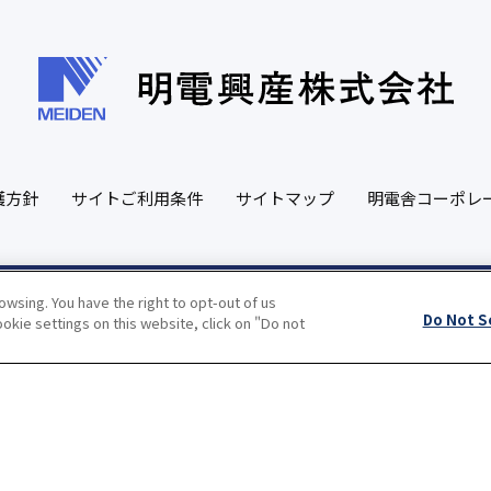
護方針
サイトご利用条件
サイトマップ
明電舎コーポレ
wsing. You have the right to opt-out of us
Copyright(c) MEIDEN KOHSAN CO.,LTD.
All Rights Reserved.
Do Not S
okie settings on this website, click on "Do not