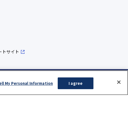
ートサイト
ell My Personal Information
I agree