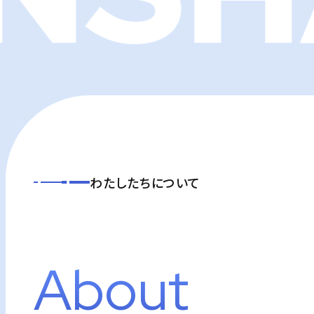
トップページ
明電舎の技術力
わたしたちについて
社員紹介
A
b
o
u
t