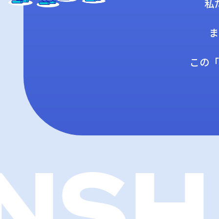
私
ま
この「
SHA