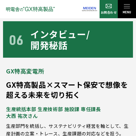
お問合わせ
MENU
インタビュー/
06
開発秘話
GX特高変電所
GX特高製品×スマート保安で
想像を
超える未来を切り拓く
生産統括本部 生産技術部 施設課 専任課長
大西 祐次さん
生産部門を統括し、サステナビリティ経営を軸として、生
産計画の立案・トレース、生産課題の対応などを担う。