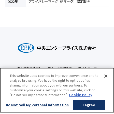
2022年
プライバシーマーク（Pマーク）認定取得
個人情報保護方針
サイトご利用条件
サイトマップ
This website uses cookies to improve convenience and to
新規ウィンドウで開く
明電舎コーポレートサイト
analyze browsing. You have the right to opt-out of us
sharing information about you with our partners. To
customize your cookie settings on this website, click on
"Do not sell my personal information".
Cookie Policy
Copyright © CHUO ENTERPRISE CORPORATION All rights reserved.
Do Not Sell My Personal Information
I agree