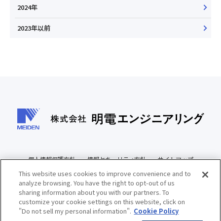
2024年
2023年以前
個人情報保護方針
情報セキュリティ方針
サイトマップ
This website uses cookies to improve convenience and to
サイトご利用条件
明電舎コーポレートサイト
analyze browsing. You have the right to opt-out of us
sharing information about you with our partners. To
customize your cookie settings on this website, click on
"Do not sell my personal information".
Cookie Policy