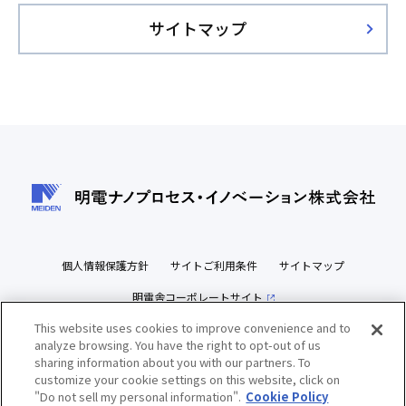
サイトマップ
個人情報保護方針
サイトご利用条件
サイトマップ
明電舎コーポレートサイト
This website uses cookies to improve convenience and to
analyze browsing. You have the right to opt-out of us
sharing information about you with our partners. To
customize your cookie settings on this website, click on
Copyright(c) MEIDEN NANOPROCESS INNOVATIONS, INC. All Rights Reserved.
"Do not sell my personal information".
Cookie Policy